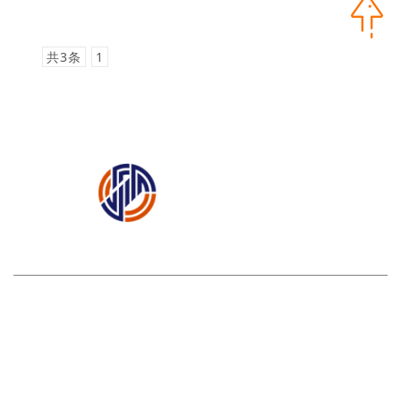
共3条
1
矿用一通三防产品篇
矿用辅助运输装备篇
矿用机
电设备篇
网站大江官方注册
|
大江官方注册-大江（中国）
|
大江官方注册-大江（中国）
|
案例展示
|
大江官方注册
|
联系我们
|
联系人：徐经理
电话：
0537-2888665 / 15898608116